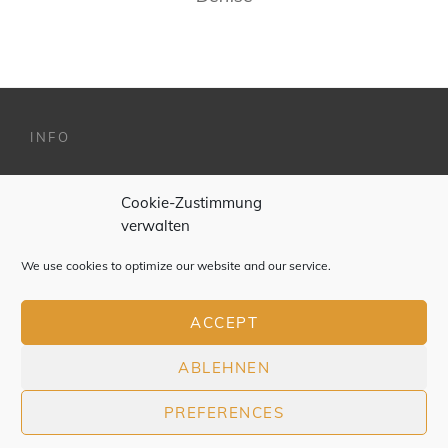
INFO
Impressum
Cookie-Zustimmung
verwalten
Datenschutzerklärung
Cookie Policy (EU)
We use cookies to optimize our website and our service.
Credits
ACCEPT
ABLEHNEN
COPYRIGHT © 2026
DENISE LENZ
|
PREFERENCES
DATENSCHUTZERKLÄRUNG
|
MY MUSIC BAND BY
CATCH
THEMES