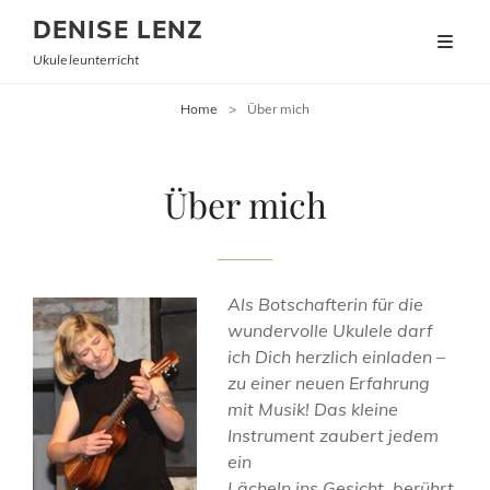
DENISE LENZ
Ukuleleunterricht
Home
>
Über mich
Über mich
Als Botschafterin für die
wundervolle Ukulele darf
ich Dich herzlich einladen –
zu
einer neuen Erfahrung
mit Musik!
D
as kleine
Instrument zaubert jedem
ein
Lächeln ins Gesicht, berührt